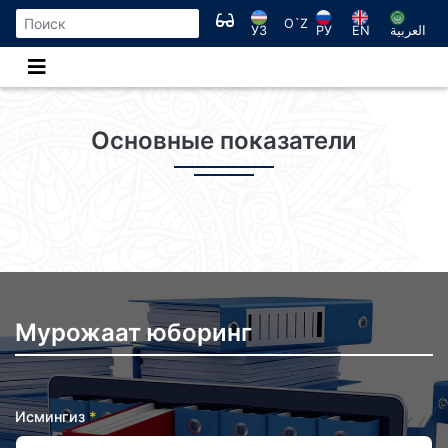
O`Z
УЗ
РУ
EN
العربية
Основные показатели
Мурожаат юборинг
Исмингиз