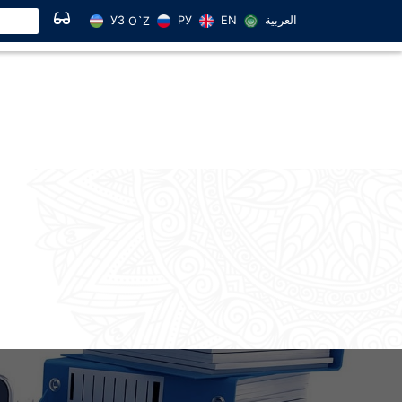
УЗ
РУ
EN
العربية
O`Z