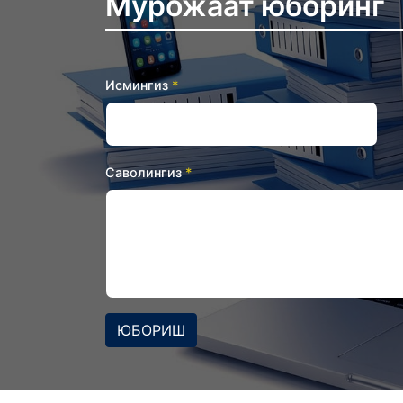
Мурожаат юборинг
Исмингиз
Саволингиз
ЮБОРИШ