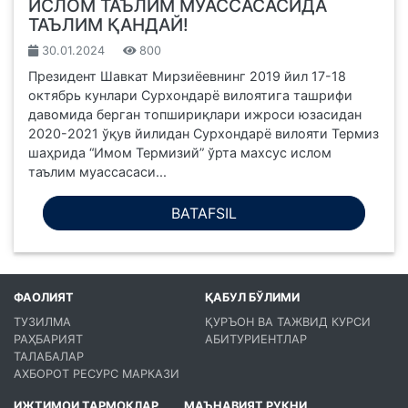
ИСЛОМ ТАЪЛИМ МУАССАСАСИДА
ТАЪЛИМ ҚАНДАЙ!
30.01.2024
800
Президент Шавкат Мирзиёевнинг 2019 йил 17-18
октябрь кунлари Сурхондарё вилоятига ташрифи
давомида берган топшириқлари ижроси юзасидан
2020-2021 ўқув йилидан Сурхондарё вилояти Термиз
шаҳрида “Имом Термизий” ўрта махсус ислом
таълим муассасаси...
BATAFSIL
ФАОЛИЯТ
ҚАБУЛ БЎЛИМИ
ТУЗИЛМА
ҚУРЪОН ВА ТАЖВИД КУРСИ
РАҲБАРИЯТ
АБИТУРИЕНТЛАР
ТАЛАБАЛАР
АХБОРОТ РЕСУРС МАРКАЗИ
ИЖТИМОИ ТАРМОҚЛАР
МАЪНАВИЯТ РУКНИ