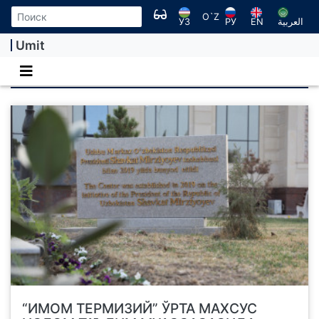
O`Z
УЗ
РУ
EN
العربية
Umit
ТУЗИЛМА
“ИМОМ ТЕРМИЗИЙ” ЎРТА МАХСУС