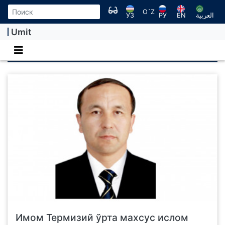
O`Z
УЗ
РУ
EN
العربية
Umit
РАҲБАРИЯТ
Имом Термизий ўрта махсус ислом