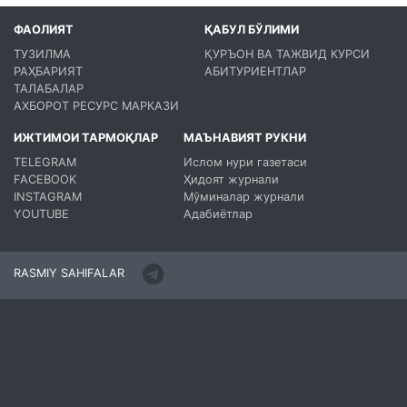
ФАОЛИЯТ
ҚАБУЛ БЎЛИМИ
ТУЗИЛМА
ҚУРЪОН ВА ТАЖВИД КУРСИ
РАҲБАРИЯТ
АБИТУРИЕНТЛАР
ТАЛАБАЛАР
АХБОРОТ РЕСУРС МАРКАЗИ
ИЖТИМОИ ТАРМОҚЛАР
МАЪНАВИЯТ РУКНИ
TELEGRAM
Ислом нури газетаси
FACEBOOK
Ҳидоят журнали
INSTAGRAM
Мўминалар журнали
YOUTUBE
Адабиётлар
RASMIY SAHIFALAR