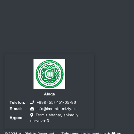
Aloqa
Telefon:
+998 (55) 451-05-96
E-mail:
info@imomtermiziy.uz
Termiz shahar, shimoliy
Адрес:
darvoza-3
©2026
All Rights Reserved.
This template is made with
by