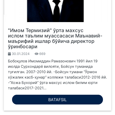
"Имом Термизий" ўрта махсус
ислом таълим муассасаси Маънавий-
маърифий ишлар бўйича директор
ўринбосари
30.01.2024
669
Бобоқулов Имомиддин Рамазонович 1991 йил 19
июлда Сурхондарё вилояти, Бойсун туманида
туғилган. 2007-2010 йй. -Бойсун тумани “Ўрмон
хўжалик касб-ҳунар” коллежи талабаси2012-2016 йй.
-“Хожа Бухорий” ўрта махсус ислом билим юрти
талабаси2017-2021...
BATAFSIL