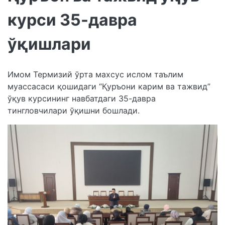
курси 35-давра
ўқишлари
Имом Термизий ўрта махсус ислом таълим
муассасаси қошидаги “Қуръони карим ва тажвид”
ўқув курсининг навбатдаги 35-давра
тингловчилари ўқишни бошлади.