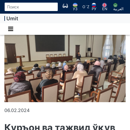
O`Z
УЗ
РУ
EN
العربية
Umit
06.02.2024
Қуръон ва тажвид ўқув