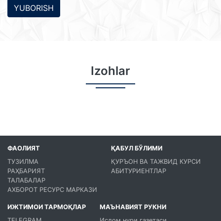
YUBORISH
Izohlar
ФАОЛИЯТ
ҚАБУЛ БЎЛИМИ
ТУЗИЛМА
ҚУРЪОН ВА ТАЖВИД КУРСИ
РАҲБАРИЯТ
АБИТУРИЕНТЛАР
ТАЛАБАЛАР
АХБОРОТ РЕСУРС МАРКАЗИ
ИЖТИМОИ ТАРМОҚЛАР
МАЪНАВИЯТ РУКНИ
TELEGRAM
Ислом нури газетаси