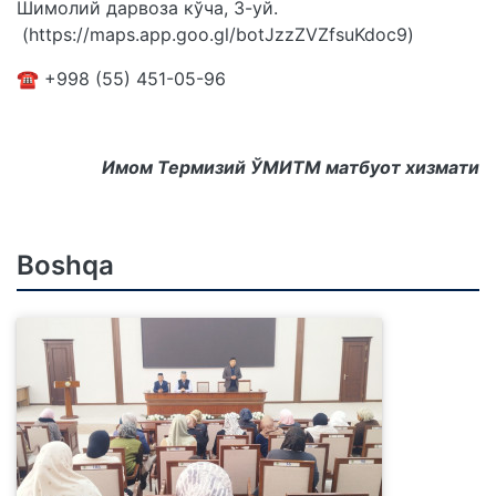
Шимолий дарвоза кўча, 3-уй.
(https://maps.app.goo.gl/botJzzZVZfsuKdoc9)
☎️ +998 (55) 451-05-96
Имом Термизий ЎМИТМ матбуот хизмати
Boshqa