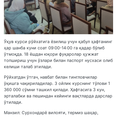
Ўқув курси рўйхатига ёзилиш учун қабул ҳафтанинг
ҳар шанба куни соат 09:00-14:00 га қадар бўлиб
ўтмоқда. 18 ёшдан юқори фуқаролар ҳужжат
топшириш учун ўзлари билан паспорт нусхаси олиб
келиши талаб этилади.
Рўйхатдан ўтгач, навбат билан тингловчилар
ўқишга чақириладилар. 3 ойлик курснинг тўлови 1
360 000 сўмни ташкил қилади. Ҳафтасига 3 кун,
эрталабки ва пешиндан кейинги вақтларда дарслар
ўтилади.
Манзил: Сурхондарё вилояти, термиз шаҳар,