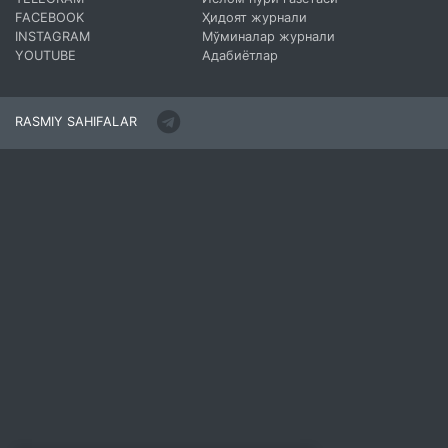
FACEBOOK
Ҳидоят журнали
INSTAGRAM
Мўминалар журнали
YOUTUBE
Адабиётлар
RASMIY SAHIFALAR