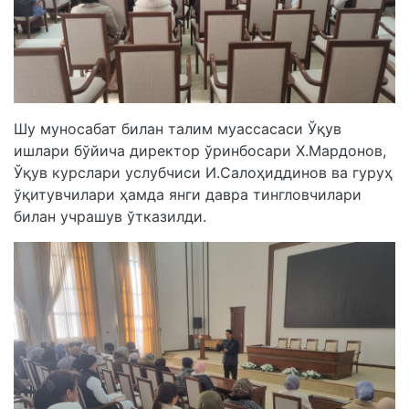
Шу муносабат билан талим муассасаси Ўқув
ишлари бўйича директор ўринбосари Х.Мардонов,
Ўқув курслари услубчиси И.Салоҳиддинов ва гуруҳ
ўқитувчилари ҳамда янги давра тингловчилари
билан учрашув ўтказилди.