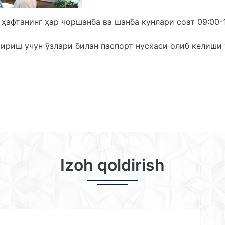
 ҳафтанинг ҳар чоршанба ва шанба кунлари соат 09:00-
риш учун ўзлари билан паспорт нусхаси олиб келиши 
Izoh qoldirish