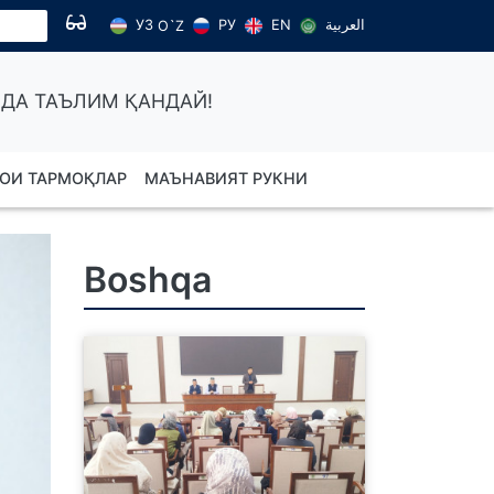
УЗ
РУ
EN
العربية
O`Z
ДА ТАЪЛИМ ҚАНДАЙ!
ОИ ТАРМОҚЛАР
МАЪНАВИЯТ РУКНИ
Boshqa