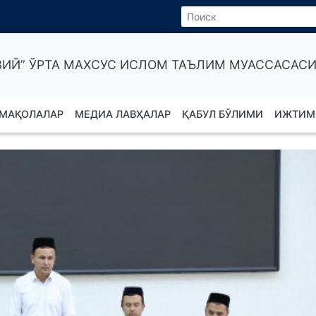
ИЙ” ЎРТА МАХСУС ИСЛОМ ТАЪЛИМ МУАССАСАСИ
МАҚОЛАЛАР
МЕДИА ЛАВҲАЛАР
ҚАБУЛ БЎЛИМИ
ИЖТИМ