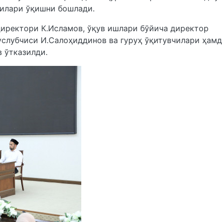
чилари ўқишни бошлади.
директори К.Исламов, ўқув ишлари бўйича директор
услубчиси И.Салоҳиддинов ва гуруҳ ўқитувчилари ҳам
в ўтказилди.