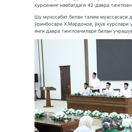
курсининг навбатдаги 42-давра тинглов
Шу муносабат билан талим муассасаси 
ўринбосари Х.Мардонов, ўқув курслари 
янги давра тингловчилари билан учрашу