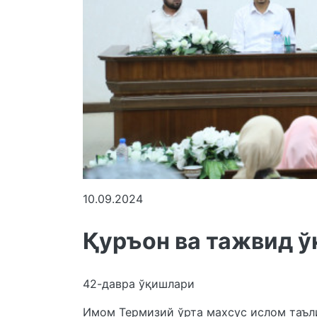
10.09.2024
Қуръон ва тажвид ў
42-давра ўқишлари
Имом Термизий ўрта махсус ислом таъл