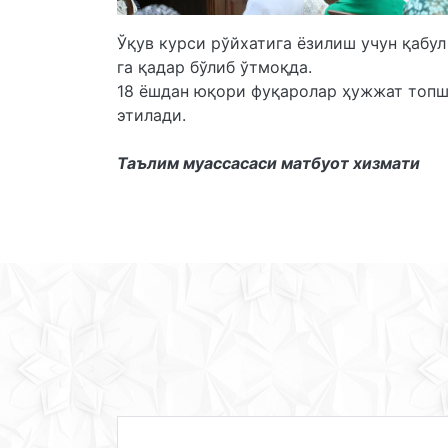
Ўқув курси рўйхатига ёзилиш учун қабул
га қадар бўлиб ўтмоқда.
18 ёшдан юқори фуқаролар ҳужжат топши
этилади.
Таълим муассасаси матбуот хизмати