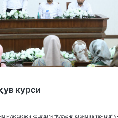
қув курси
им муассасаси қошидаги “Қуръони карим ва тажвид” ў