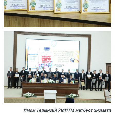
Имом Термизий ЎМИТМ матбуот хизмати