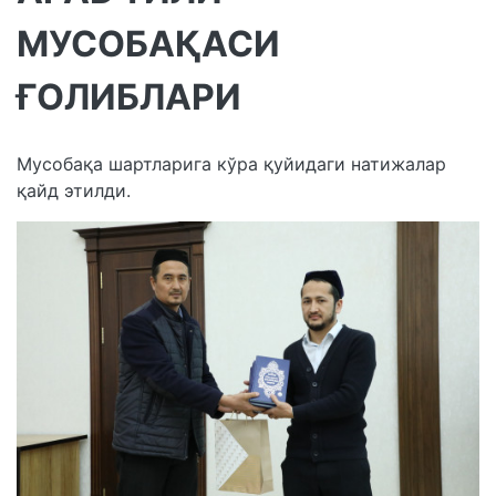
МУСОБАҚАСИ
ҒОЛИБЛАРИ
️Мусобақа шартларига кўра қуйидаги натижалар
қайд этилди.