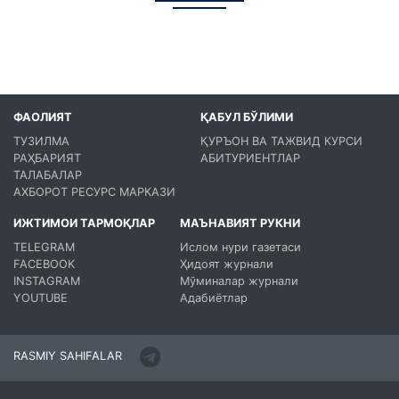
ФАОЛИЯТ
ҚАБУЛ БЎЛИМИ
ТУЗИЛМА
ҚУРЪОН ВА ТАЖВИД КУРСИ
РАҲБАРИЯТ
АБИТУРИЕНТЛАР
ТАЛАБАЛАР
АХБОРОТ РЕСУРС МАРКАЗИ
ИЖТИМОИ ТАРМОҚЛАР
МАЪНАВИЯТ РУКНИ
TELEGRAM
Ислом нури газетаси
FACEBOOK
Ҳидоят журнали
INSTAGRAM
Мўминалар журнали
YOUTUBE
Адабиётлар
RASMIY SAHIFALAR