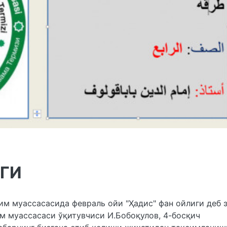
ИГИ
м муассасасида февраль ойи "Ҳадис" фан ойлиги деб 
им муассасаси ўқитувчиси И.Бобоқулов, 4-босқич