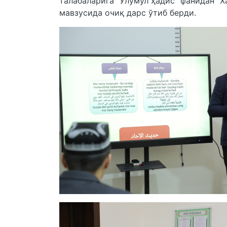
талабаларига "Улумул ҳадис" фанидан "
мавзусида очиқ дарс ўтиб берди.