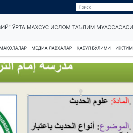
ИЙ” ЎРТА МАХСУС ИСЛОМ ТАЪЛИМ МУАССАСАСИ
МАҚОЛАЛАР
МЕДИА ЛАВҲАЛАР
ҚАБУЛ БЎЛИМИ
ИЖТИМ