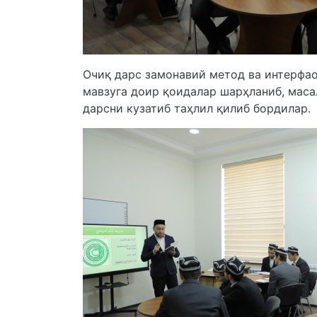
Очиқ дарс замонавий метод ва интерфао
мавзуга доир қоидалар шарҳланиб, маса
дарсни кузатиб таҳлил қилиб бордилар.