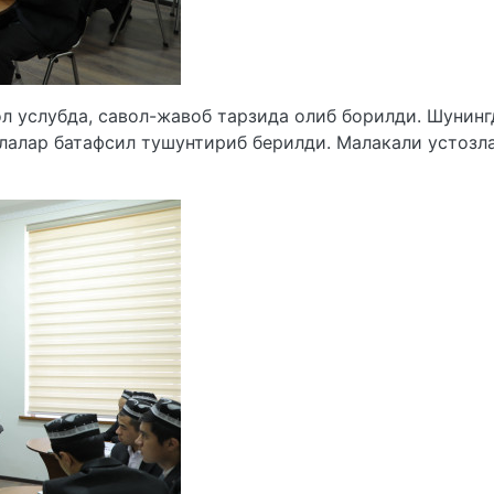
л услубда, савол-жавоб тарзида олиб борилди. Шунинг
лалар батафсил тушунтириб берилди. Малакали устозл