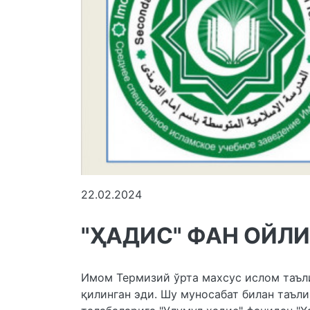
22.02.2024
"ҲАДИС" ФАН ОЙЛ
Имом Термизий ўрта махсус ислом таъли
қилинган эди. Шу муносабат билан таъл