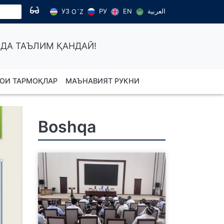
УЗ
РУ
EN
العربية
O`Z
ДА ТАЪЛИМ ҚАНДАЙ!
ОИ ТАРМОҚЛАР
МАЪНАВИЯТ РУКНИ
Boshqa