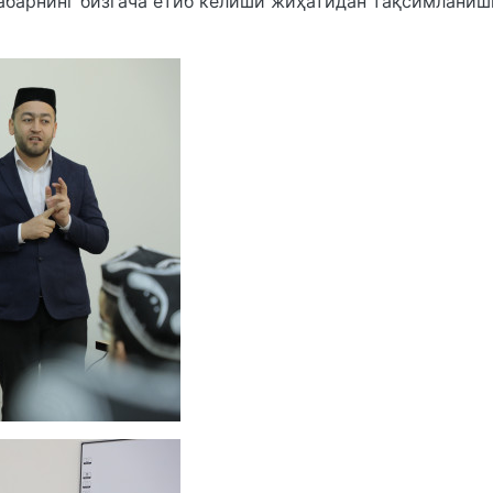
Хабарнинг бизгача етиб келиши жиҳатидан тақсимланиш