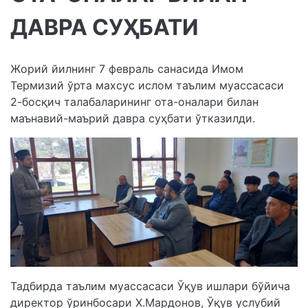
ДАВРА СУҲБАТИ
Жорий йилнинг 7 февраль санасида Имом
Термизий ўрта махсус ислом таълим муассасаси
2-босқич талабаларининг ота-оналари билан
маънавий-маърий давра суҳбати ўтказилди.
️Тадбирда таълим муассасаси Ўқув ишлари бўйича
директор ўринбосари Х.Мардонов, Ўқув услубий