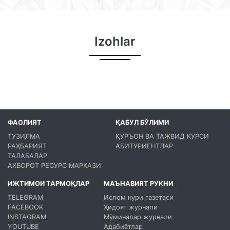
Izohlar
ФАОЛИЯТ
ҚАБУЛ БЎЛИМИ
ТУЗИЛМА
ҚУРЪОН ВА ТАЖВИД КУРСИ
РАҲБАРИЯТ
АБИТУРИЕНТЛАР
ТАЛАБАЛАР
АХБОРОТ РЕСУРС МАРКАЗИ
ИЖТИМОИ ТАРМОҚЛАР
МАЪНАВИЯТ РУКНИ
TELEGRAM
Ислом нури газетаси
FACEBOOK
Ҳидоят журнали
INSTAGRAM
Мўминалар журнали
YOUTUBE
Адабиётлар