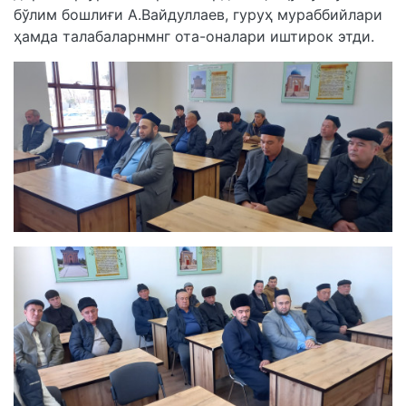
бўлим бошлиғи А.Вайдуллаев, гуруҳ мураббийлари
ҳамда талабаларнмнг ота-оналари иштирок этди.