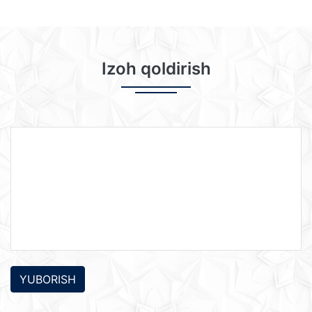
Izoh qoldirish
YUBORISH