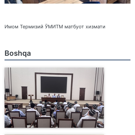
Имом Термизий ЎМИТМ матбуот хизмати
Boshqa