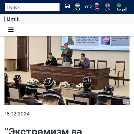
O`Z
УЗ
РУ
EN
العربية
Umit
16.02.2024
“Экстремизм ва