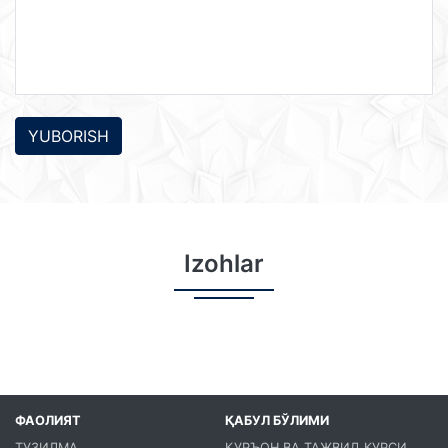
YUBORISH
Izohlar
ФАОЛИЯТ
ҚАБУЛ БЎЛИМИ
ТУЗИЛМА
ҚУРЪОН ВА ТАЖВИД КУРСИ