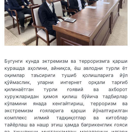
Бугунги кунда эктремизм ва терроризмга қарши
курашда аҳолини, айниқса, ёш авлодни турли ёт
оқимлар таъсириги тушиб қолишларига йўл
қўймаслик, уларни интернет орқали тарғиб
қилинаётган турли ғоявий ва ахборот
хуружларидан ҳимоя қилиш бўйича тадбирлар
кўламини янада кенгайтириш, терроризм ва
экстремизм ғояларига қарши йўналтирилган
комплекс илмий тадқиқотлар ва китоблар
тайёрлаш ва нашр этиш ҳамда бағрикенглик ғояси
ва тинчликни мустаҳкамлаш масаласини илгари