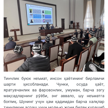
Тинчлик буюк неъмат, инсон ҳаётининг бирламчи
шарти ҳисобланади. Чунки, осуда ҳаёт,
яратувчанлик ва фаровонлик, умуман, барча эзгу
мақсадларнинг рўёби, энг аввало, шу неъматга
боғлиқ. Шунинг учун ҳам қадимдан барча халқлар
тинчликни асраш учун моли-ю жони билан курашиб