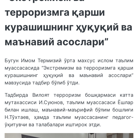
терроризмга қарши
курашишнинг ҳуқуқий ва
маънавий асослари”
Бугун Имом Термизий ўрта махсус ислом таълим
муассасасида “Экстремизм ва терроризмга қарши
курашишнинг ҳуқуқий ва маънавий асослари”
мавзусида тадбир бўлиб ўтди.
Тадбирда Вилоят терроризм бошқармаси катта
мутахассиси И.Суюнов, таълим муассасаси Ёшлар
билан ишлаш, маънавий-маърифий бўлим бошлиғи
Н.Тўхтаев, ҳамда таълим муассасанинг педагог-
ўқитувчи ва талабалари иштирок этди.