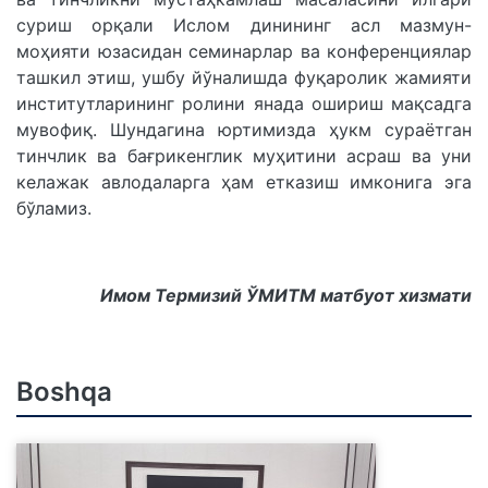
суриш орқали Ислом динининг асл мазмун-
моҳияти юзасидан семинарлар ва конференциялар
ташкил этиш, ушбу йўналишда фуқаролик жамияти
институтларининг ролини янада ошириш мақсадга
мувофиқ. Шундагина юртимизда ҳукм сураётган
тинчлик ва бағрикенглик муҳитини асраш ва уни
келажак авлодаларга ҳам етказиш имконига эга
бўламиз.
Имом Термизий ЎМИТМ матбуот хизмати
Boshqa