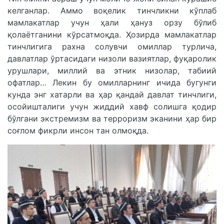
келганлар. Аммо воқелик тинчликни кўплаб
мамлакатлар учун ҳали ҳануз орзу бўлиб
қолаётганини кўрсатмоқда. Ҳозирда мамлакатлар
тинчлигига рахна солувчи омиллар турлича,
давлатлар ўртасидаги низоли вазиятлар, фуқаролик
урушлари, миллий ва этник низолар, табиий
офатлар… Лекин бу омилларнинг ичида бугунги
кунда энг хатарли ва ҳар қандай давлат тинчлиги,
осойишталиги учун жиддий хавф солишга қодир
бўлгани экстремизм ва терроризм эканини ҳар бир
соғлом фикрли инсон тан олмоқда.