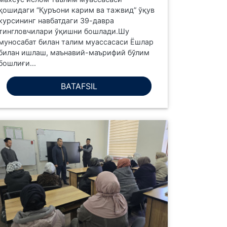
қошидаги “Қуръони карим ва тажвид” ўқув
курсининг навбатдаги 39-давра
тингловчилари ўқишни бошлади.Шу
муносабат билан талим муассасаси Ёшлар
билан ишлаш, маънавий-маърифий бўлим
бошлиғи...
BATAFSIL