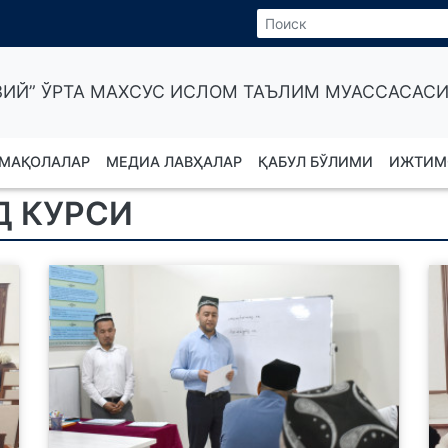
ИЙ” ЎРТА МАХСУС ИСЛОМ ТАЪЛИМ МУАССАСАСИ
МАҚОЛАЛАР
МЕДИА ЛАВҲАЛАР
ҚАБУЛ БЎЛИМИ
ИЖТИМ
Д КУРСИ