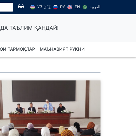
УЗ
РУ
EN
العربية
O`Z
ДА ТАЪЛИМ ҚАНДАЙ!
ОИ ТАРМОҚЛАР
МАЪНАВИЯТ РУКНИ