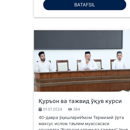
BATAFSIL
Қуръон ва тажвид ўқув курси
01.07.2024
384
️40-давра ўқишлариИмом Термизий ўрта
махсус ислом таълим муассасаси
қошидаги “Қуръони карим ва тажвид” ўқув