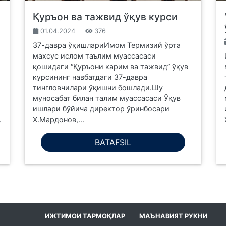
Қуръон ва тажвид ўқув курси
01.04.2024
376
️37-давра ўқишлариИмом Термизий ўрта
махсус ислом таълим муассасаси
қошидаги “Қуръони карим ва тажвид” ўқув
курсининг навбатдаги 37-давра
тингловчилари ўқишни бошлади.Шу
муносабат билан талим муассасаси Ўқув
ишлари бўйича директор ўринбосари
.
Х.Мардонов,...
BATAFSIL
ИЖТИМОИ ТАРМОҚЛАР
МАЪНАВИЯТ РУКНИ