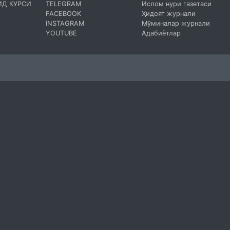
ИД КУРСИ
TELEGRAM
Ислом нури газетаси
FACEBOOK
Ҳидоят журнали
INSTAGRAM
Мўминалар журнали
YOUTUBE
Адабиётлар