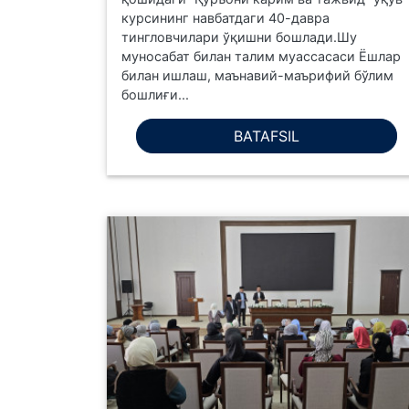
курсининг навбатдаги 40-давра
тингловчилари ўқишни бошлади.Шу
муносабат билан талим муассасаси Ёшлар
билан ишлаш, маънавий-маърифий бўлим
бошлиғи...
BATAFSIL