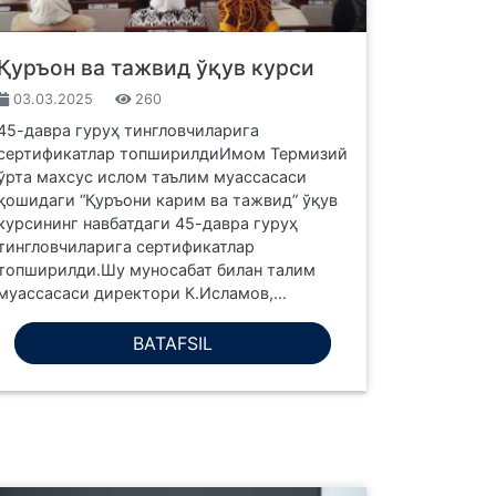
Қуръон ва тажвид ўқув курси
03.03.2025
260
45-давра гуруҳ тингловчиларига
сертификатлар топширилдиИмом Термизий
ўрта махсус ислом таълим муассасаси
қошидаги “Қуръони карим ва тажвид” ўқув
курсининг навбатдаги 45-давра гуруҳ
тингловчиларига сертификатлар
топширилди.Шу муносабат билан талим
муассасаси директори К.Исламов,...
BATAFSIL