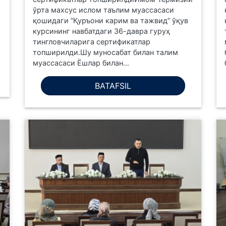
ўрта махсус ислом таълим муассасаси
қошидаги “Қуръони карим ва тажвид” ўқув
курсининг навбатдаги 36-давра гуруҳ
тингловчиларига сертификатлар
топширилди.Шу муносабат билан талим
муассасаси Ёшлар билан...
BATAFSIL