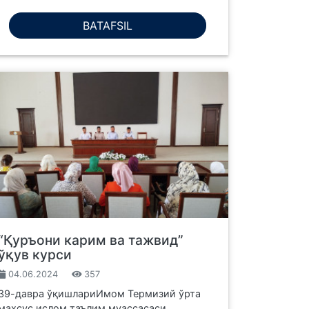
BATAFSIL
“Қуръони карим ва тажвид”
ўқув курси
04.06.2024
357
39-давра ўқишлариИмом Термизий ўрта
махсус ислом таълим муассасаси