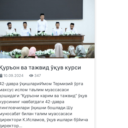
Қуръон ва тажвид ўқув курси
10.09.2024
347
42-давра ўқишлариИмом Термизий ўрта
махсус ислом таълим муассасаси
қошидаги “Қуръони карим ва тажвид” ўқув
курсининг навбатдаги 42-давра
тингловчилари ўқишни бошлади.Шу
муносабат билан талим муассасаси
директори К.Исламов, ўқув ишлари бўйича
директор...