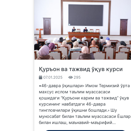
Қуръон ва тажвид ўқув курси
07.01.2025
295
▪️46-давра ўқишлари▫️ Имом Термизий ўрта
махсус ислом таълим муассасаси
қошидаги “Қуръони карим ва тажвид” ўқув
курсининг навбатдаги 46-давра
тингловчилари ўқишни бошлади.▫️ Шу
муносабат билан таълим муассасаси Ёшлар
билан ишлаш, маънавий-маърифий...