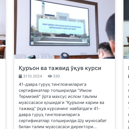
Қуръон ва тажвид ўқув курси
31.10.2024
330
41-давра гуруҳ тингловчиларига
сертификатлар топширилди "Имом
Термизий" ўрта махсус ислом таълим
муассасаси қошидаги “Қуръони карим ва
тажвид” ўқув курсининг навбатдаги 41-
давра гуруҳ тингловчиларига
сертификатлар топширилди.Шу муносабат
билан талим муассасаси директори...