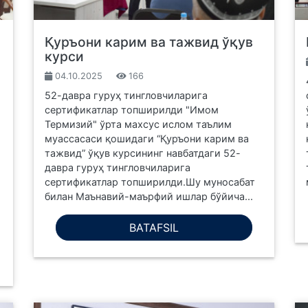
Қуръони карим ва тажвид ўқув
курси
04.10.2025
166
52-давра гуруҳ тингловчиларига
сертификатлар топширилди "Имом
Термизий" ўрта махсус ислом таълим
муассасаси қошидаги “Қуръони карим ва
тажвид” ўқув курсининг навбатдаги 52-
давра гуруҳ тингловчиларига
сертификатлар топширилди.Шу муносабат
билан Маънавий-маърфий ишлар бўйича...
BATAFSIL