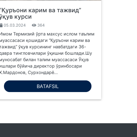
“Қуръони карим ва тажвид”
ўқув курси
05.03.2024
364
Имом Термизий ўрта махсус ислом таълим
муассасаси қошидаги “Қуръони карим ва
тажвид” ўқув курсининг навбатдаги 36-
давра тингловчилари ўқишни бошлади.Шу
муносабат билан талим муассасаси Ўқув
ишлари бўйича директор ўринбосари
Х.Мардонов, Сурхондарё...
BATAFSIL