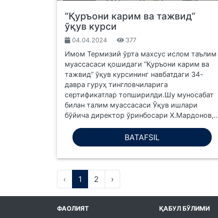
“Қуръони карим ва тажвид”
ўқув курси
04.04.2024
377
Имом Термизий ўрта махсус ислом таълим
муассасаси қошидаги “Қуръони карим ва
тажвид” ўқув курсининг навбатдаги 34-
давра гуруҳ тингловчиларига
сертификатлар топширилди.Шу муносабат
билан талим муассасаси Ўқув ишлари
бўйича директор ўринбосари Х.Мардонов,..
BATAFSIL
‹
1
2
›
ФАОЛИЯТ
ҚАБУЛ БЎЛИМИ