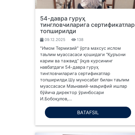
54-давра гуруҳ
тингловчиларига сертификатлар
топширилди
09.12.2025
138
"Имом Термизий" ўрта махсус ислом
таълим муассасаси қошидаги “Қуръони
карим ва тажвид” ўқув курсининг
навбатдаги 54-давра гуруҳ
тингловчиларига сертификатлар
топширилди.Шу муносабат билан таълим
муассасаси Маънавий-маърифий ишлар
бўйича директор ўринбосари
И.Бобоқулов,...
BATAFSIL