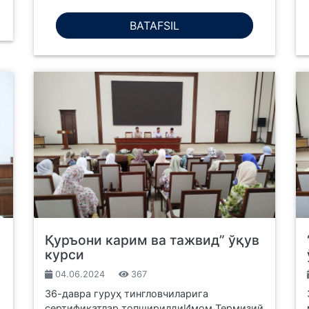
BATAFSIL
Қуръони карим ва тажвид” ўқув
курси
04.06.2024
367
36-давра гуруҳ тингловчиларига
сертификатлар топширилдиИмом Термизий