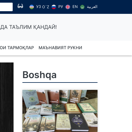
УЗ
РУ
EN
العربية
O`Z
ДА ТАЪЛИМ ҚАНДАЙ!
ОИ ТАРМОҚЛАР
МАЪНАВИЯТ РУКНИ
Boshqa