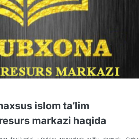
maxsus islom ta’lim
resurs markazi haqida