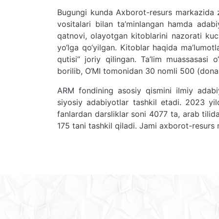
Bugungi kunda Axborot-resurs markazida z
vositalari bilan ta’minlangan hamda adabi
qatnovi, olayotgan kitoblarini nazorati kuc
yo‘lga qo‘yilgan. Kitoblar haqida ma’lumot
qutisi” joriy qilingan. Ta’lim muassasasi o
borilib, O‘MI tomonidan 30 nomli 500 (dona)
ARM fondining asosiy qismini ilmiy adabiyot
siyosiy adabiyotlar tashkil etadi. 2023 yi
fanlardan darsliklar soni 4077 ta, arab tili
175 tani tashkil qiladi. Jami axborot-resur