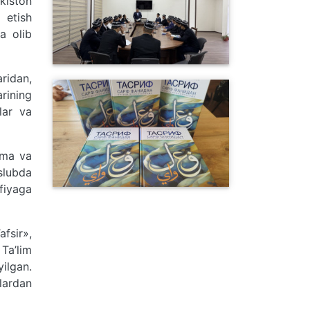
kiston
 etish
a olib
ridan,
rining
lar va
sma va
slubda
fiyaga
afsir»,
Ta’lim
yilgan.
lardan