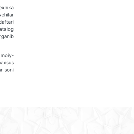
exnika
chilar
daftari
atalog
‘rganib
timoiy-
maxsus
ar soni