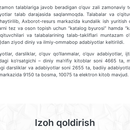
amon talablariga javob beradigan o‘quv zali zamonaviy t
yotlar talab darajasida saqlanmoqda. Talabalar va o‘qituv
haytirilib, Axborot-resurs markazida kundalik ish yuritish 
larni tez va oson topish uchun “katalog byurosi” hamda “k
‘qituvchilari va talabalarining talab-takliflari muntazam o
dan ziyod diniy va ilmiy-ommabop adabiyotlar keltirildi.
lar, darsliklar, o‘quv qo‘llanmalar, o‘quv adabiyotlar, ij
ldagi ko‘rsatgichi – diniy ma’rifiy kitoblar soni 4665 ta, 
dagi darsliklar va adabiyotlar soni 2655 ta, badiiy adabiyotl
s markazida 9150 ta bosma, 10075 ta elektron kitob mavjud.
Izoh qoldirish