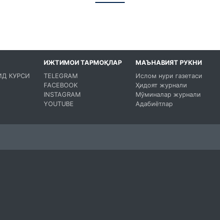
ИЖТИМОИ ТАРМОҚЛАР
МАЪНАВИЯТ РУКНИ
ИД КУРСИ
TELEGRAM
Ислом нури газетаси
FACEBOOK
Ҳидоят журнали
INSTAGRAM
Мўминалар журнали
YOUTUBE
Адабиётлар