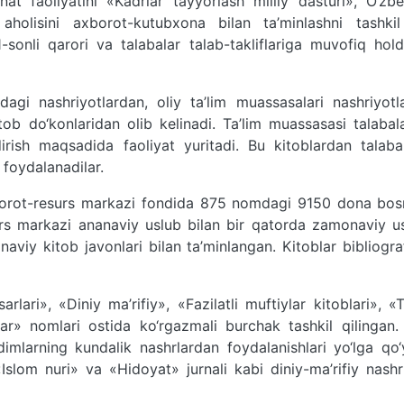
faoliyatini «Kadrlar tayyorlash milliy dasturi», O‘zbe
aholisini axborot-kutubxona bilan ta’minlashni tashkil
-sonli qarori va talabalar talab-takliflariga muvofiq hold
gi nashriyotlardan, oliy ta’lim muassasalari nashriyotla
b do‘konlaridan olib kelinadi. Ta’lim muassasasi talabala
dirish maqsadida faoliyat yuritadi. Bu kitoblardan talaba
i foydalanadilar.
borot-resurs markazi fondida 875 nomdagi 9150 dona bo
urs markazi ananaviy uslub bilan bir qatorda zamonaviy u
iy kitob javonlari bilan ta’minlangan. Kitoblar bibliogra
ari», «Diniy ma’rifiy», «Fazilatli muftiylar kitoblari», «T
r» nomlari ostida ko‘rgazmali burchak tashkil qilingan. 
dimlarning kundalik nashrlardan foydalanishlari yo‘lga qo‘
«Islom nuri» va «Hidoyat» jurnali kabi diniy-ma’rifiy nashr