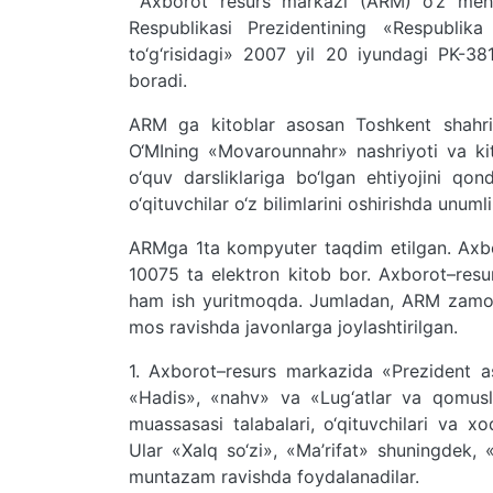
Axborot resurs markazi (ARM) o‘z mehnat 
Respublikasi Prezidentining «Respublika 
to‘g‘risidagi» 2007 yil 20 iyundagi PK-381
boradi.
ARM ga kitoblar asosan Toshkent shahrida
O‘MIning «Movarounnahr» nashriyoti va kito
o‘quv darsliklariga bo‘lgan ehtiyojini qon
o‘qituvchilar o‘z bilimlarini oshirishda unuml
ARMga 1ta kompyuter taqdim etilgan. Ax
10075 ta elektron kitob bor. Axborot–res
ham ish yuritmoqda. Jumladan, ARM zamonav
mos ravishda javonlarga joylashtirilgan.
1. Axborot–resurs markazida «Prezident asarl
«Hadis», «nahv» va «Lug‘atlar va qomusla
muassasasi talabalari, o‘qituvchilari va xo
Ular «Xalq so‘zi», «Ma’rifat» shuningdek, 
muntazam ravishda foydalanadilar.