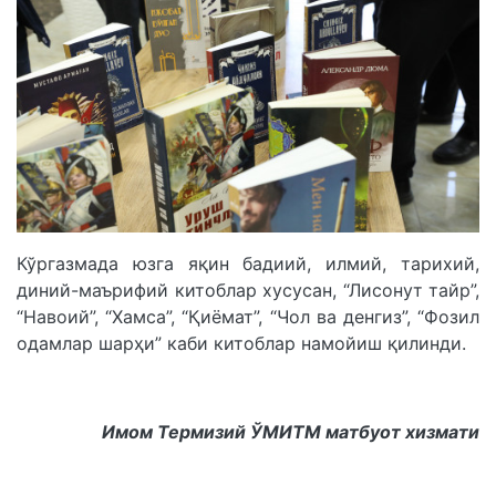
Кўргазмада юзга яқин бадиий, илмий, тарихий,
диний-маърифий китоблар хусусан, “Лисонут тайр”,
“Навоий”, “Хамса”, “Қиёмат”, “Чол ва денгиз”, “Фозил
одамлар шарҳи” каби китоблар намойиш қилинди.
Имом Термизий ЎМИТМ матбуот хизмати