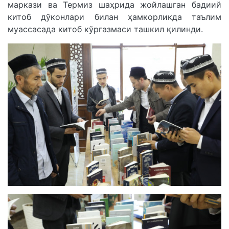
маркази ва Термиз шаҳрида жойлашган бадиий
китоб дўконлари билан ҳамкорликда таълим
муассасада китоб кўргазмаси ташкил қилинди.