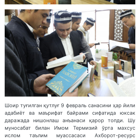
Шоир туғилган қутлуғ 9 февраль санасини ҳар йили
адабиёт ва маърифат байрами сифатида юксак
даражада нишонлаш анъанаси қарор топди. Шу
муносабат билан Имом Термизий ўрта махсус
ислом таълим муассасаси Ахборот-ресурс