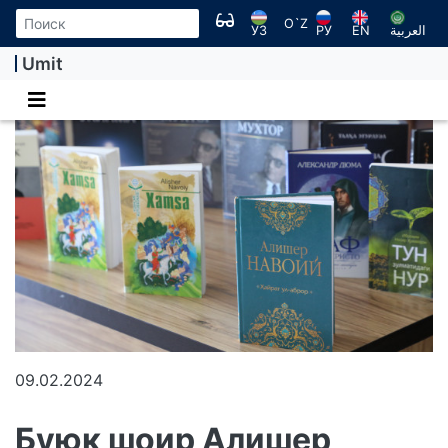
O`Z
УЗ
РУ
EN
العربية
Umit
09.02.2024
Буюк шоир Алишер