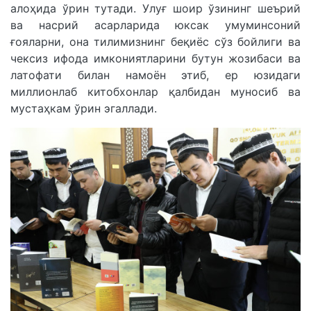
алоҳида ўрин тутади. Улуғ шоир ўзининг шеърий
ва насрий асарларида юксак умуминсоний
ғояларни, она тилимизнинг беқиёс сўз бойлиги ва
чексиз ифода имкониятларини бутун жозибаси ва
латофати билан намоён этиб, ер юзидаги
миллионлаб китобхонлар қалбидан муносиб ва
мустаҳкам ўрин эгаллади.