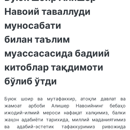
Навоий таваллуди
муносабати
билан таълим
муассасасида бадиий
китоблар тақдимоти
бўлиб ўтди
Буюк шоир ва мутафаккир, атоқли давлат ва
жамоат арбоби Алишер Навоийнинг бебаҳо
ижодий-илмий мероси нафақат халқимиз, балки
жаҳон адабиёти тарихида, миллий маданиятимиз
ва адабий-эстетик тафаккуримиз ривожида