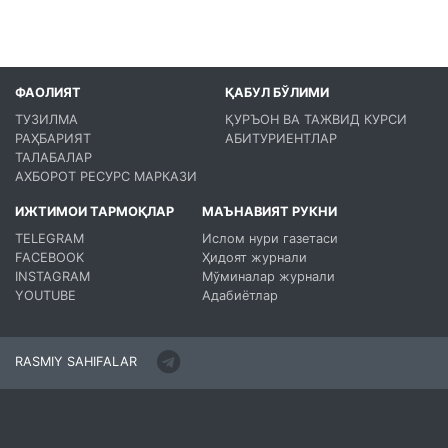
ФАОЛИЯТ
ҚАБУЛ БЎЛИМИ
ТУЗИЛМА
ҚУРЪОН ВА ТАЖВИД КУРСИ
РАҲБАРИЯТ
АБИТУРИЕНТЛАР
ТАЛАБАЛАР
АХБОРОТ РЕСУРС МАРКАЗИ
ИЖТИМОИ ТАРМОҚЛАР
МАЪНАВИЯТ РУКНИ
TELEGRAM
Ислом нури газетаси
FACEBOOK
Ҳидоят журнали
INSTAGRAM
Мўминалар журнали
YOUTUBE
Адабиётлар
RASMIY SAHIFALAR