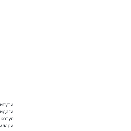
итути
идаги
котул
смлари