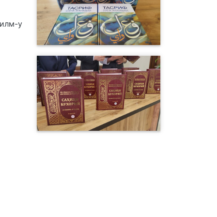
 илм-у