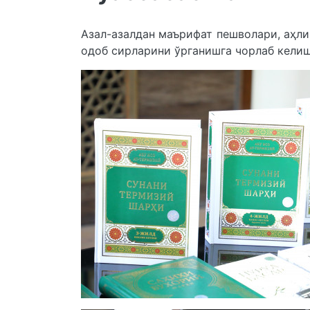
Азал-азалдан маърифат пешволари, аҳли
одоб сирларини ўрганишга чорлаб келиш