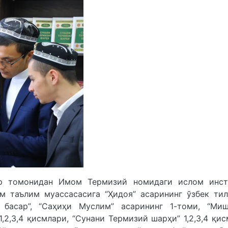
р томонидан Имом Термизий номидаги ислом инст
м таълим муассасасига “Ҳидоя” асарининг ўзбек тил
л басар”, “Саҳиҳи Муслим” асарининг 1-томи, “Миш
,2,3,4 қисмлари, “Сунани Термизий шарҳи” 1,2,3,4 қи