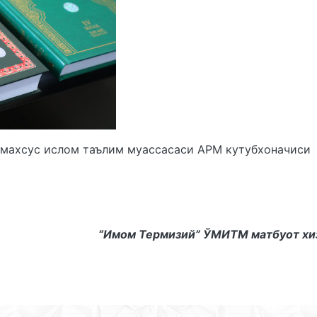
 махсус ислом таълим муассасаси АРМ кутубхоначиси
“Имом Термизий” ЎМИТМ матбуот хи