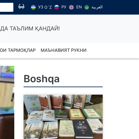
УЗ
РУ
EN
العربية
O`Z
ДА ТАЪЛИМ ҚАНДАЙ!
ОИ ТАРМОҚЛАР
МАЪНАВИЯТ РУКНИ
Boshqa