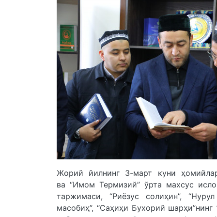
Жорий йилнинг 3-март куни ҳомийла
ва “Имом Термизий” ўрта махсус исло
таржимаси, “Риёзус солиҳин”, “Нуру
масобиҳ”, “Саҳиҳи Бухорий шарҳи”нинг 1