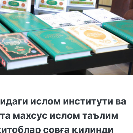
идаги ислом институти ва
та махсус ислом таълим
китоблар совға қилинди