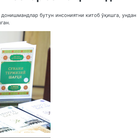
 донишмандлар бутун инсониятни китоб ўқишга, ундан
ган.