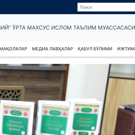
ИЙ” ЎРТА МАХСУС ИСЛОМ ТАЪЛИМ МУАССАСАСИ
МАҚОЛАЛАР
МЕДИА ЛАВҲАЛАР
ҚАБУЛ БЎЛИМИ
ИЖТИМ