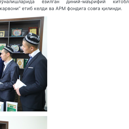
алишларида ёзилган диний-маърифий китобл
 карвони” етиб келди ва АРМ фондига совға қилинди.