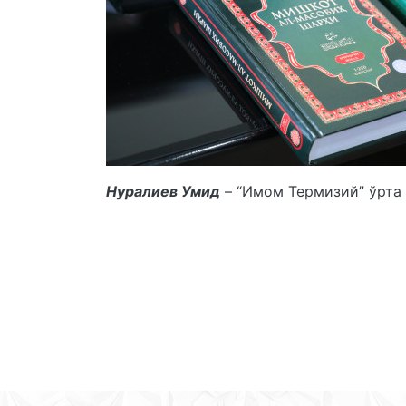
Нуралиев Умид
– “Имом Термизий” ўрта