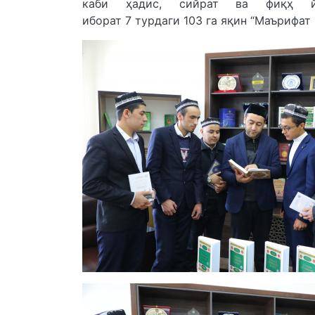
каби ҳадис, сийрат ва фиқҳ йўн
иборат 7 турдаги 103 га яқин “Маърифат