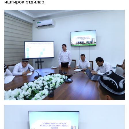
иштирок этдилар.