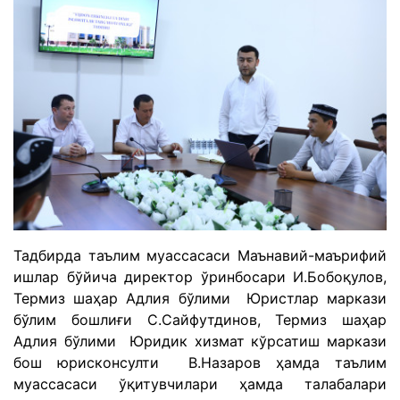
Тадбирда таълим муассасаси Маънавий-маърифий
ишлар бўйича директор ўринбосари И.Бобоқулов,
Термиз шаҳар Адлия бўлими Юристлар маркази
бўлим бошлиғи С.Сайфутдинов, Термиз шаҳар
Адлия бўлими Юридик хизмат кўрсатиш маркази
бош юрисконсулти В.Назаров ҳамда таълим
муассасаси ўқитувчилари ҳамда талабалари