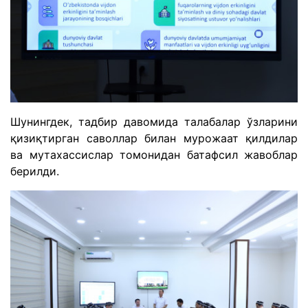
Шунингдек, тадбир давомида талабалар ўзларини
қизиқтирган саволлар билан мурожаат қилдилар
ва мутахассислар томонидан батафсил жавоблар
берилди.