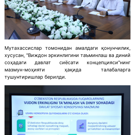
Мутахассислар томонидан амалдаги қонунчилик,
хусусан, "Виждон эркинлигини таъминлаш ва диний
соҳадаги давлат сиёсати концепцияси"нинг
мазмун-моҳияти ҳақида талабаларга
тушунтиришлар берилди.