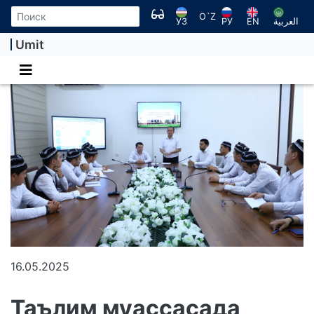
O`Z
УЗ
РУ
EN
العربية
Umit
16.05.2025
Таълим муассасада