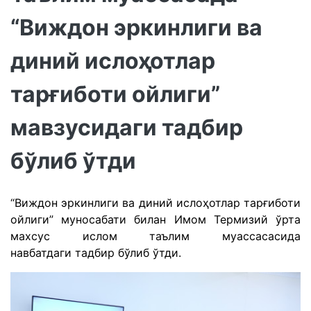
“Виждон эркинлиги ва
диний ислоҳотлар
тарғиботи ойлиги”
мавзусидаги тадбир
бўлиб ўтди
“Виждон эркинлиги ва диний ислоҳотлар тарғиботи
ойлиги” муносабати билан Имом Термизий ўрта
махсус ислом таълим муассасасида
навбатдаги тадбир бўлиб ўтди.