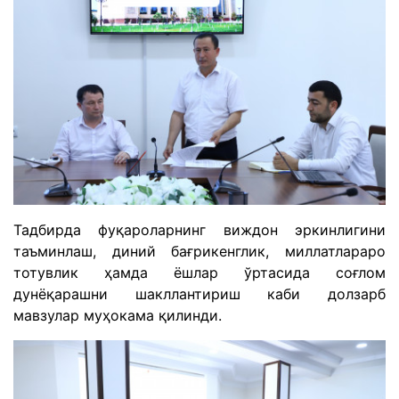
Тадбирда фуқароларнинг виждон эркинлигини
таъминлаш, диний бағрикенглик, миллатлараро
тотувлик ҳамда ёшлар ўртасида соғлом
дунёқарашни шакллантириш каби долзарб
мавзулар муҳокама қилинди.