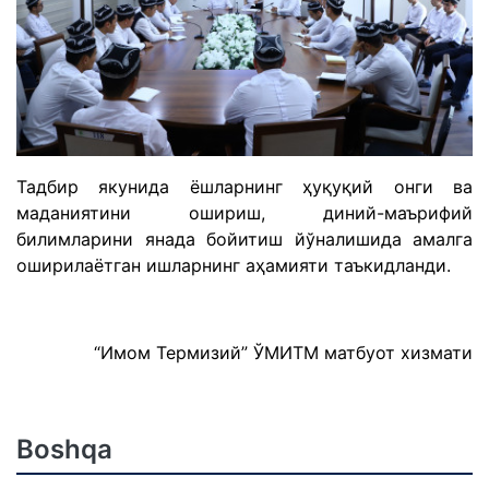
Тадбир якунида ёшларнинг ҳуқуқий онги ва
маданиятини ошириш, диний-маърифий
билимларини янада бойитиш йўналишида амалга
оширилаётган ишларнинг аҳамияти таъкидланди.
“Имом Термизий” ЎМИТМ матбуот хизмати
Boshqa